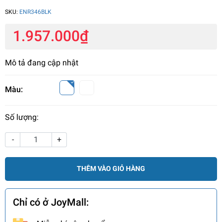
SKU:
ENR346BLK
1.957.000₫
Mô tả đang cập nhật
Màu:
Số lượng:
-
+
THÊM VÀO GIỎ HÀNG
Chỉ có ở JoyMall: