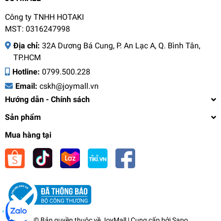
Công ty TNHH HOTAKI
MST: 0316247998
Địa chỉ:
32A Dương Bá Cung, P. An Lạc A, Q. Bình Tân,
TP.HCM
Hotline:
0799.500.228
Email:
cskh@joymall.vn
Hướng dẫn - Chính sách
Sản phẩm
Mua hàng tại
Bàn chải điện LocknLock ENR346 sạc không dây,
chống nước, đèn led thông minh - Hàng chính
hãng tặng 2 đầu chải - JoyMall
1.664.000₫
undefined
© Bản quyền thuộc về
JoyMall
| Cung cấp bởi
Sapo