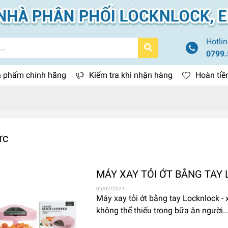
Hotlin
0799.
 phẩm chính hãng
Kiểm tra khi nhận hàng
Hoàn tiề
ức
MÁY XAY TỎI ỚT BẰNG TAY
05/07/2021
Máy xay tỏi ớt bằng tay Locknlock - x
không thể thiếu trong bữa ăn người..