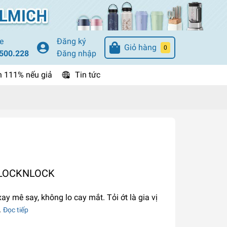
e
Đăng ký
Giỏ hàng
0
500.228
Đăng nhập
n 111% nếu giả
Tin tức
 LOCKNLOCK
ay mê say, không lo cay mắt. Tỏi ớt là gia vị
.
Đọc tiếp