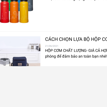
CÁCH CHỌN LỰA BỘ HỘP C
21/06/2021
HỘP CƠM CHẤT LƯỢNG- GIÁ CẢ HỢP 
phòng để đảm bảo an toàn bạn nhé! N