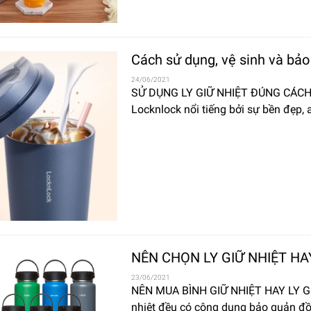
Cách sử dụng, vệ sinh và bảo 
24/06/2021
SỬ DỤNG LY GIỮ NHIỆT ĐÚNG CÁCH, B
Locknlock nổi tiếng bởi sự bền đẹp, 
NÊN CHỌN LY GIỮ NHIỆT HA
23/06/2021
NÊN MUA BÌNH GIỮ NHIỆT HAY LY GIỮ
nhiệt đều có công dụng bảo quản đồ 