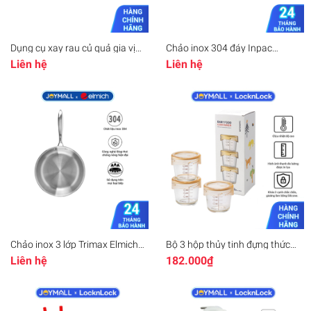
Dụng cụ xay rau củ quả gia vị
Chảo inox 304 đáy Inpac
Elmich EL8416, Hàng chính
Elmich EL-2830 EL-2831 EL-
Liên hệ
Liên hệ
hãng, cối nhựa trong suốt, lưỡi
2832 EL-2833, Hàng chính
dao bằng inox - JoyMall
hãng, sử dụng trên mọi loại bếp
- JoyMall
Chảo inox 3 lớp Trimax Elmich
Bộ 3 hộp thủy tinh đựng thức
EL-3846 26cm, Hàng chính
ăn dặm cho bé LocknLock
Liên hệ
182.000₫
hãng, Công nghệ Stop Hot,
LLG542S3IVY - Hàng chính
dùng được mọi loại bếp -
hãng chịu nhiệt tốt có vạch
JoyMall
chia - JoyMall