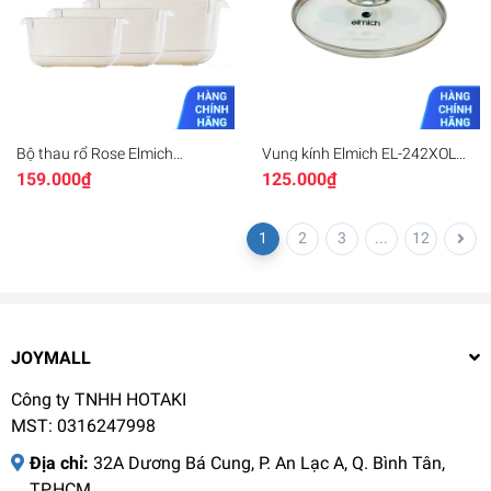
Bộ thau rổ Rose Elmich
Vung kính Elmich EL-242XOL
EL0269, EL0270, EL0271, Hàng
size 20, 22, 24, 26, 28cm
159.000₫
125.000₫
chính hãng, Size 17,23,28cm,
nhựa PP an toàn sức khỏe, 2
lớp-JoyMall
1
2
3
...
12
JOYMALL
Công ty TNHH HOTAKI
MST: 0316247998
Địa chỉ:
32A Dương Bá Cung, P. An Lạc A, Q. Bình Tân,
TP.HCM