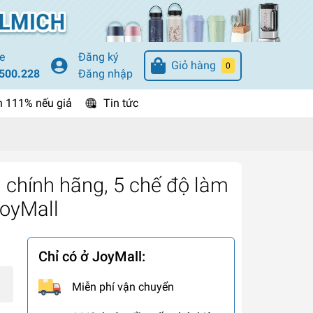
e
Đăng ký
Giỏ hàng
0
500.228
Đăng nhập
n 111% nếu giả
Tin tức
 chính hãng, 5 chế độ làm
JoyMall
Chỉ có ở JoyMall:
Miễn phí vận chuyển