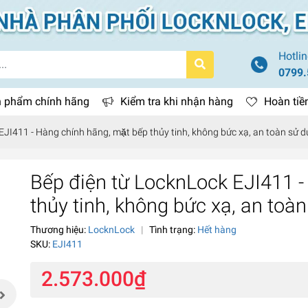
Hotlin
0799.
 phẩm chính hãng
Kiểm tra khi nhận hàng
Hoàn tiề
I411 - Hàng chính hãng, mặt bếp thủy tinh, không bức xạ, an toàn sử d
Bếp điện từ LocknLock EJI411 - H
thủy tinh, không bức xạ, an toà
Thương hiệu:
LocknLock
|
Tình trạng:
Hết hàng
SKU:
EJI411
2.573.000₫