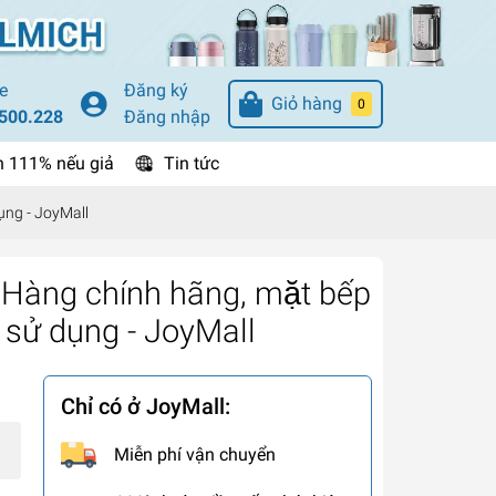
e
Đăng ký
Giỏ hàng
0
500.228
Đăng nhập
n 111% nếu giả
Tin tức
ụng - JoyMall
àng chính hãng, mặt bếp
n sử dụng - JoyMall
Chỉ có ở JoyMall:
Miễn phí vận chuyển