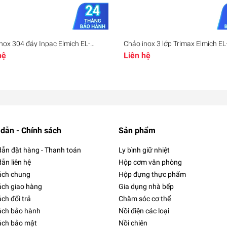
nox 304 đáy Inpac Elmich EL-
Chảo inox 3 lớp Trimax Elmich E
EL-2831 EL-2832 EL-2833, Hàng
26cm, Hàng chính hãng, Công n
hệ
Liên hệ
hãng, sử dụng trên mọi loại bếp -
Stop Hot, dùng được mọi loại bếp
ll
JoyMall
dẫn - Chính sách
Sản phẩm
ẫn đặt hàng - Thanh toán
Ly bình giữ nhiệt
ẫn liên hệ
Hộp cơm văn phòng
ách chung
Hộp đựng thực phẩm
ách giao hàng
Gia dụng nhà bếp
ch đổi trả
Chăm sóc cơ thể
ách bảo hành
Nồi điện các loại
ách bảo mật
Nồi chiên