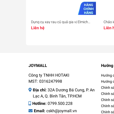
Dụng cụ xay rau củ quả gia vị Elmich
Chảo i
EL8416, Hàng chính hãng, cối nhựa
2830 
Liên hệ
Liên 
trong suốt, lưỡi dao bằng inox - JoyMall
chính 
JoyMa
JOYMALL
Hướng 
Công ty TNHH HOTAKI
Hướng d
MST: 0316247998
Hướng d
Chính s
Địa chỉ:
32A Dương Bá Cung, P. An
Chính s
Lạc A, Q. Bình Tân, TP.HCM
Chính sá
Hotline:
0799.500.228
Chính s
Email:
cskh@joymall.vn
Chính s