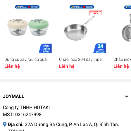
Dụng cụ xay rau củ quả
Chảo inox 304 đáy Inpac
Chảo inox
gia vị Elmich EL8416,
Elmich EL-2830 EL-2831
Elmich E
Liên hệ
Liên hệ
Liên hệ
Hàng chính hãng, cối
EL-2832 EL-2833, Hàng
Hàng chí
nhựa trong suốt, lưỡi dao
chính hãng, sử dụng trên
nghệ Sto
bằng inox - JoyMall
mọi loại bếp - JoyMall
được mọi 
JoyMall
JOYMALL
Công ty TNHH HOTAKI
MST: 0316247998
Địa chỉ:
32A Dương Bá Cung, P. An Lạc A, Q. Bình Tân,