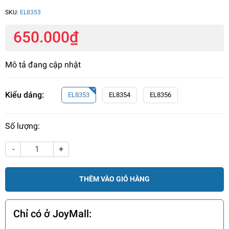
SKU:
EL8353
650.000₫
Mô tả đang cập nhật
Kiểu dáng:
EL8353
EL8354
EL8356
Số lượng:
-
+
THÊM VÀO GIỎ HÀNG
Chỉ có ở JoyMall: