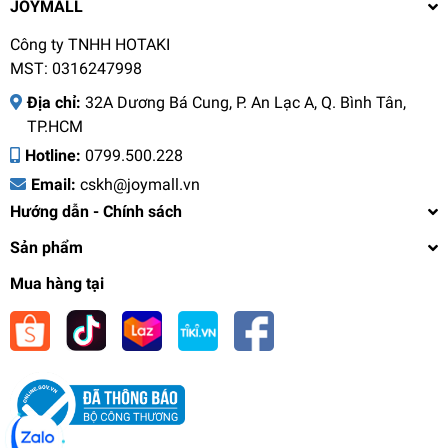
JOYMALL
Công ty TNHH HOTAKI
MST: 0316247998
Địa chỉ:
32A Dương Bá Cung, P. An Lạc A, Q. Bình Tân,
TP.HCM
Hotline:
0799.500.228
Email:
cskh@joymall.vn
Hướng dẫn - Chính sách
Sản phẩm
Mua hàng tại
Bình giữ nhiệt gia đình 1L Elmich EL8353 EL8354
EL8356, Hàng chính hãng, Inox 304, Nắp chống
tràn - JoyMall
650.000₫
undefined