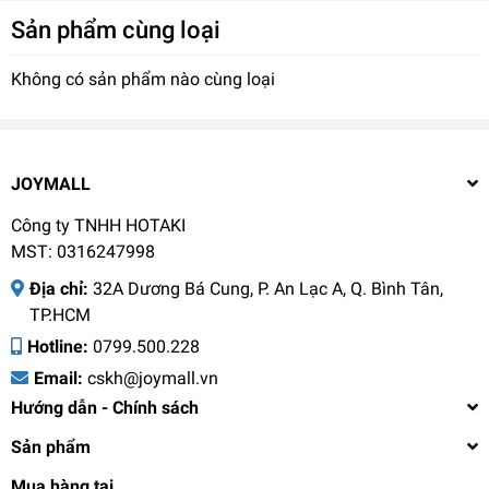
Sản phẩm cùng loại
Thông số kỹ thuật
Thời gian bảo hành 6 tháng
Không có sản phẩm nào cùng loại
Xuất xứ sản phẩm Trung Quốc
Màu sắc Xanh
JOYMALL
Dung tích 500ml
Công ty TNHH HOTAKI
MST: 0316247998
Công dụng Giữ nhiệt nóng, lạnh
Địa chỉ:
32A Dương Bá Cung, P. An Lạc A, Q. Bình Tân,
Chất liệu Thân ngoài inox 304, thân trong inox 316
TP.HCM
Trọng lượng tịnh sản phẩm 270 g
Hotline:
0799.500.228
Email:
cskh@joymall.vn
Kích thước sản phẩm 73x70x205mm
Hướng dẫn - Chính sách
Sản phẩm
Hướng dẫn sử dụng
Mua hàng tại