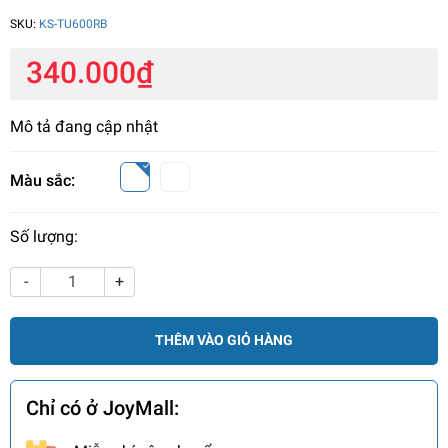
SKU:
KS-TU600RB
340.000₫
Mô tả đang cập nhật
Màu sắc:
Số lượng:
-
+
THÊM VÀO GIỎ HÀNG
Chỉ có ở JoyMall: