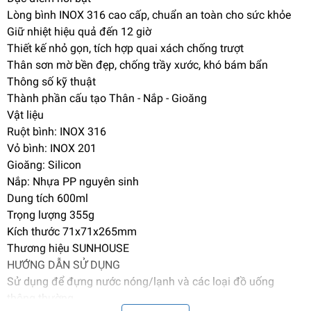
Lòng bình INOX 316 cao cấp, chuẩn an toàn cho sức khỏe
Giữ nhiệt hiệu quả đến 12 giờ
Thiết kế nhỏ gọn, tích hợp quai xách chống trượt
Thân sơn mờ bền đẹp, chống trầy xước, khó bám bẩn
Thông số kỹ thuật
Thành phần cấu tạo Thân - Nắp - Gioăng
Vật liệu
Ruột bình: INOX 316
Vỏ bình: INOX 201
Gioăng: Silicon
Nắp: Nhựa PP nguyên sinh
Dung tích 600ml
Trọng lượng 355g
Kích thước 71x71x265mm
Thương hiệu SUNHOUSE
HƯỚNG DẪN SỬ DỤNG
Sử dụng để đựng nước nóng/lạnh và các loại đồ uống
thông thường.