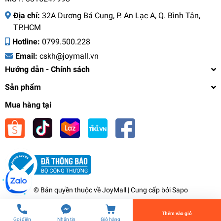
Địa chỉ:
32A Dương Bá Cung, P. An Lạc A, Q. Bình Tân,
TP.HCM
Hotline:
0799.500.228
Email:
cskh@joymall.vn
Hướng dẫn - Chính sách
Sản phẩm
Mua hàng tại
Bộ 3 bát tô nhỡ Elmich RoseDesign EL-0238,
Hàng chính hãng, sử dụng cho lò vi sóng, máy
rửa bát - JoyMall
820.000₫
undefined
© Bản quyền thuộc về
JoyMall
| Cung cấp bởi
Sapo
Tiến Hành Thanh Toán
Thêm vào giỏ
Gọi điện
Nhắn tin
Giỏ hàng