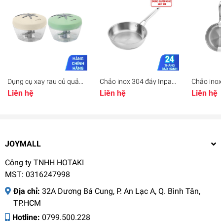
Dụng cụ xay rau củ quả
Chảo inox 304 đáy Inpac
Chảo inox
gia vị Elmich EL8416,
Elmich EL-2830 EL-2831
Elmich E
Liên hệ
Liên hệ
Liên hệ
Hàng chính hãng, cối
EL-2832 EL-2833, Hàng
Hàng chí
nhựa trong suốt, lưỡi dao
chính hãng, sử dụng trên
nghệ Sto
bằng inox - JoyMall
mọi loại bếp - JoyMall
được mọi 
JoyMall
JOYMALL
Công ty TNHH HOTAKI
MST: 0316247998
Địa chỉ:
32A Dương Bá Cung, P. An Lạc A, Q. Bình Tân,
TP.HCM
Hotline:
0799.500.228