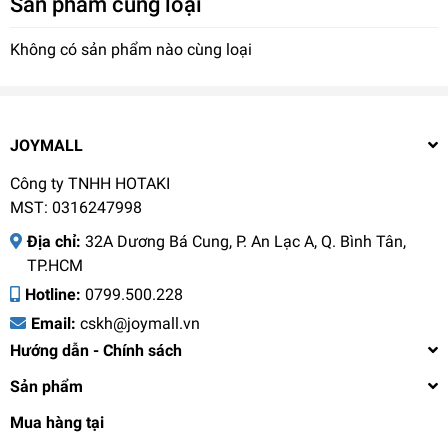
Sản phẩm cùng loại
Không có sản phẩm nào cùng loại
JOYMALL
Công ty TNHH HOTAKI
ĐẶC ĐIỂM SẢN PHẨM:
MST: 0316247998
- TAY CẦM CÔNG THÁI HỌC: Thiết kế bảo vệ ngón tay đảm
Địa chỉ:
32A Dương Bá Cung, P. An Lạc A, Q. Bình Tân,
bảo an toàn và thoải mái khi sử dụng.
TP.HCM
Hotline:
0799.500.228
- BỘ SẢN PHẨM ĐA NĂNG: Gồm dao đầu bếp, dao santoku
Email:
cskh@joymall.vn
và dao gọt giúp cắt thái đa dạng thực phẩm.
Hướng dẫn - Chính sách
- HỌA TIẾT THIẾT KẾ TRÊN LƯỠI DAO: Lựa chọn hoàn hảo
Sản phẩm
cho trải nghiệm bếp núc và thư giãn trong không gian nghệ
thuật
Mua hàng tại