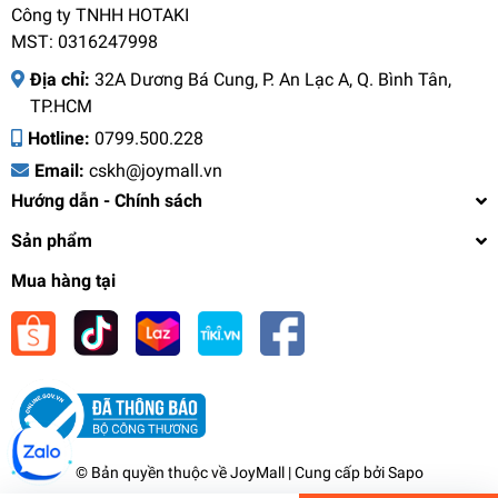
Công ty TNHH HOTAKI
MST: 0316247998
Địa chỉ:
32A Dương Bá Cung, P. An Lạc A, Q. Bình Tân,
TP.HCM
Hotline:
0799.500.228
Email:
cskh@joymall.vn
Hướng dẫn - Chính sách
Sản phẩm
Mua hàng tại
Bộ lau nhà tự vắt thông minh Elmich EL8428,
Hàng chính hãng, bàn xoay 360 độ, dung tích
bình chứa 10L - JoyMall
1.100.000₫
undefined
© Bản quyền thuộc về
JoyMall
| Cung cấp bởi
Sapo