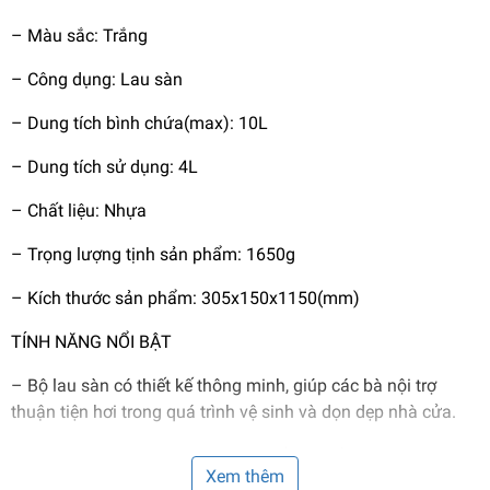
– Màu sắc: Trắng
– Công dụng: Lau sàn
– Dung tích bình chứa(max): 10L
– Dung tích sử dụng: 4L
– Chất liệu: Nhựa
– Trọng lượng tịnh sản phẩm: 1650g
– Kích thước sản phẩm: 305x150x1150(mm)
TÍNH NĂNG NỔI BẬT
– Bộ lau sàn có thiết kế thông minh, giúp các bà nội trợ
thuận tiện hơi trong quá trình vệ sinh và dọn dẹp nhà cửa.
– Bàn xoay 360 độ siêu tiện lợi, chất liệu vải siêu sợi siêu
Xem thêm
mịn, tháo lắp dễ dàng, vễ dàng vệ sinh.