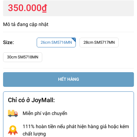
350.000₫
Mô tả đang cập nhật
Size:
26cm SM5716MN
28cm SM5717MN
30cm SM5718MN
HẾT HÀNG
Chỉ có ở JoyMall:
Miễn phí vận chuyển
111% hoàn tiền nếu phát hiện hàng giả hoặc kém
chất lượng