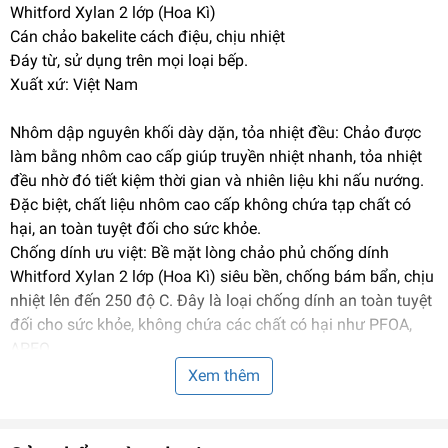
Whitford Xylan 2 lớp (Hoa Kì)
Cán chảo bakelite cách điệu, chịu nhiệt
Đáy từ, sử dụng trên mọi loại bếp.
Xuất xứ: Việt Nam
Nhôm dập nguyên khối dày dặn, tỏa nhiệt đều: Chảo được
làm bằng nhôm cao cấp giúp truyền nhiệt nhanh, tỏa nhiệt
đều nhờ đó tiết kiệm thời gian và nhiên liệu khi nấu nướng.
Đặc biệt, chất liệu nhôm cao cấp không chứa tạp chất có
hại, an toàn tuyệt đối cho sức khỏe.
Chống dính ưu việt: Bề mặt lòng chảo phủ chống dính
Whitford Xylan 2 lớp (Hoa Kì) siêu bền, chống bám bẩn, chịu
nhiệt lên đến 250 độ C. Đây là loại chống dính an toàn tuyệt
đối cho sức khỏe, không chứa các chất có hại như PFOA,
APEO.
Kiểu dáng hiện đại: Bề mặt bên ngoài chảo màu xanh trẻ
Xem thêm
trung, hiện đại đồng thời dễ dàng vệ sinh, lau rửa.
Tay cầm chảo được làm bằng nhựa bakelite chịu nhiệt đến
180 độ C, được bắt vít chắc chắn vào thân chảo, đảm bảo