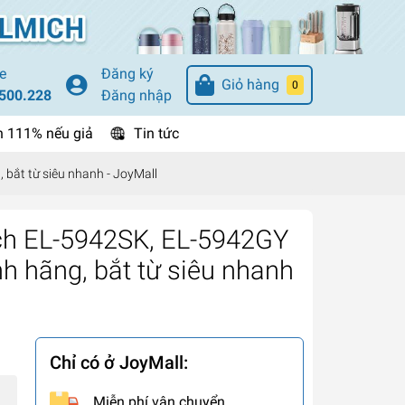
e
Đăng ký
Giỏ hàng
0
500.228
Đăng nhập
n 111% nếu giả
Tin tức
 bắt từ siêu nhanh - JoyMall
ch EL-5942SK, EL-5942GY
nh hãng, bắt từ siêu nhanh
Chỉ có ở JoyMall:
Miễn phí vận chuyển