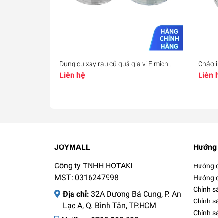
Dụng cụ xay rau củ quả gia vị Elmich
Chảo i
EL8416, Hàng chính hãng, cối nhựa
2830 
Liên hệ
Liên 
trong suốt, lưỡi dao bằng inox - JoyMall
chính 
JoyMa
JOYMALL
Hướng 
Công ty TNHH HOTAKI
Hướng d
MST: 0316247998
Hướng d
Chính s
Địa chỉ:
32A Dương Bá Cung, P. An
Chính s
Lạc A, Q. Bình Tân, TP.HCM
Chính sá