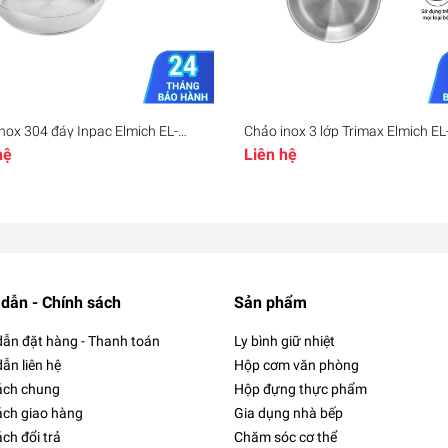
nox 304 đáy Inpac Elmich EL-
Chảo inox 3 lớp Trimax Elmich E
EL-2831 EL-2832 EL-2833, Hàng
26cm, Hàng chính hãng, Công n
hệ
Liên hệ
hãng, sử dụng trên mọi loại bếp -
Stop Hot, dùng được mọi loại bếp
ll
JoyMall
dẫn - Chính sách
Sản phẩm
ẫn đặt hàng - Thanh toán
Ly bình giữ nhiệt
ẫn liên hệ
Hộp cơm văn phòng
ách chung
Hộp đựng thực phẩm
ách giao hàng
Gia dụng nhà bếp
ch đổi trả
Chăm sóc cơ thể