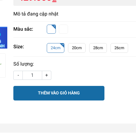
Mô tả đang cập nhật
Màu sắc:
Size:
24cm
20cm
28cm
26cm
Số lượng:
-
+
THÊM VÀO GIỎ HÀNG