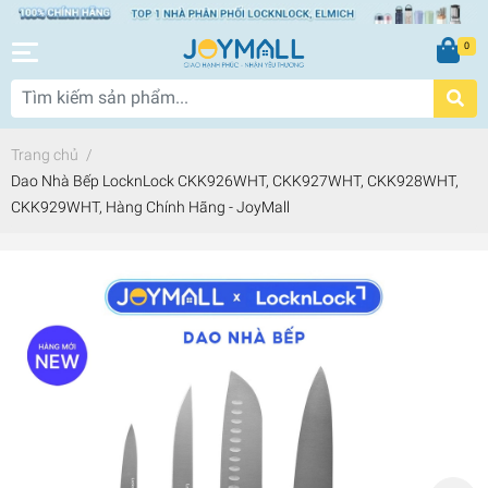
0
Trang chủ
/
Dao Nhà Bếp LocknLock CKK926WHT, CKK927WHT, CKK928WHT,
CKK929WHT, Hàng Chính Hãng - JoyMall