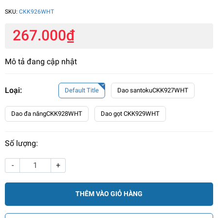
SKU:
CKK926WHT
267.000₫
Mô tả đang cập nhật
Loại:
Default Title
Dao santokuCKK927WHT
Dao đa năngCKK928WHT
Dao gọt CKK929WHT
Số lượng:
-
+
THÊM VÀO GIỎ HÀNG