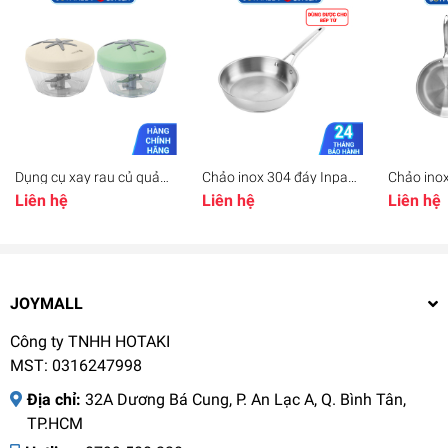
Dụng cụ xay rau củ quả
Chảo inox 304 đáy Inpac
Chảo inox
gia vị Elmich EL8416,
Elmich EL-2830 EL-2831
Elmich E
Liên hệ
Liên hệ
Liên hệ
Hàng chính hãng, cối
EL-2832 EL-2833, Hàng
Hàng chí
nhựa trong suốt, lưỡi dao
chính hãng, sử dụng trên
nghệ Sto
bằng inox - JoyMall
mọi loại bếp - JoyMall
được mọi 
JoyMall
JOYMALL
Công ty TNHH HOTAKI
MST: 0316247998
Địa chỉ:
32A Dương Bá Cung, P. An Lạc A, Q. Bình Tân,
TP.HCM