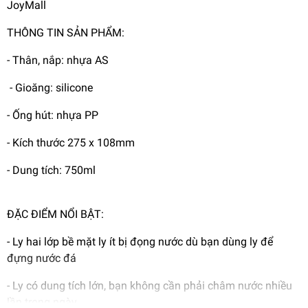
JoyMall
THÔNG TIN SẢN PHẨM:
- Thân, nắp: nhựa AS
- Gioăng: silicone
- Ống hút: nhựa PP
- Kích thước 275 x 108mm
- Dung tích: 750ml
ĐẶC ĐIỂM NỔI BẬT:
- Ly hai lớp bề mặt ly ít bị đọng nước dù bạn dùng ly để
đựng nước đá
- Ly có dung tích lớn, bạn không cần phải châm nước nhiều
lần trong ngày.