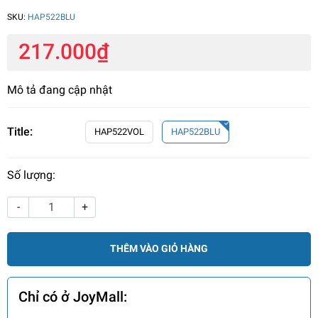
SKU:
HAP522BLU
217.000₫
Mô tả đang cập nhật
Title:
HAP522VOL
HAP522BLU
Số lượng:
-
+
THÊM VÀO GIỎ HÀNG
Chỉ có ở JoyMall: