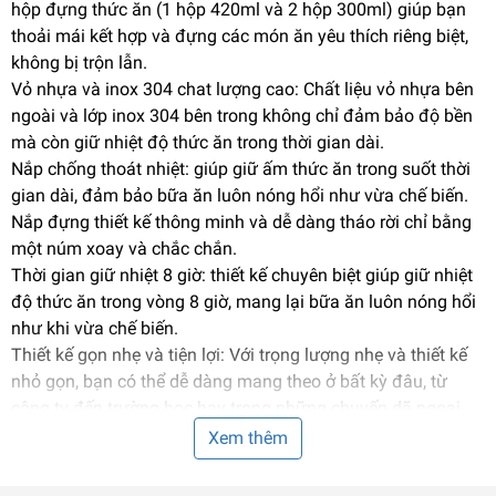
hộp đựng thức ăn (1 hộp 420ml và 2 hộp 300ml) giúp bạn
thoải mái kết hợp và đựng các món ăn yêu thích riêng biệt,
không bị trộn lẫn.
Vỏ nhựa và inox 304 chat lượng cao: Chất liệu vỏ nhựa bên
ngoài và lớp inox 304 bên trong không chỉ đảm bảo độ bền
mà còn giữ nhiệt độ thức ăn trong thời gian dài.
Nắp chống thoát nhiệt: giúp giữ ấm thức ăn trong suốt thời
gian dài, đảm bảo bữa ăn luôn nóng hổi như vừa chế biến.
Nắp đựng thiết kế thông minh và dễ dàng tháo rời chỉ bằng
một núm xoay và chắc chắn.
Thời gian giữ nhiệt 8 giờ: thiết kế chuyên biệt giúp giữ nhiệt
độ thức ăn trong vòng 8 giờ, mang lại bữa ăn luôn nóng hổi
như khi vừa chế biến.
Thiết kế gọn nhẹ và tiện lợi: Với trọng lượng nhẹ và thiết kế
nhỏ gọn, bạn có thể dễ dàng mang theo ở bất kỳ đâu, từ
công ty đến trường học hay trong những chuyến dã ngoại
cuối tuần.
Xem thêm
An toàn và dễ dàng vệ sinh: Với chat liệu inox 304 an toàn
và vỏ nhựa cách nhiệt chống bỏng, không gây nóng. Ngoài