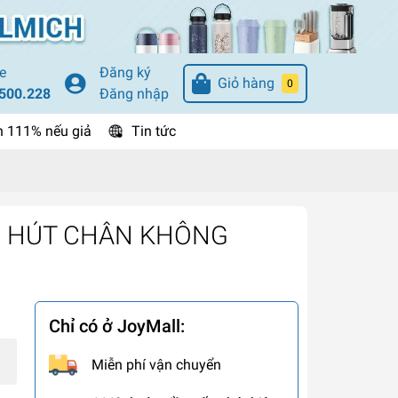
e
Đăng ký
Giỏ hàng
0
500.228
Đăng nhập
n 111% nếu giả
Tin tức
 HÚT CHÂN KHÔNG
Chỉ có ở JoyMall:
Miễn phí vận chuyển