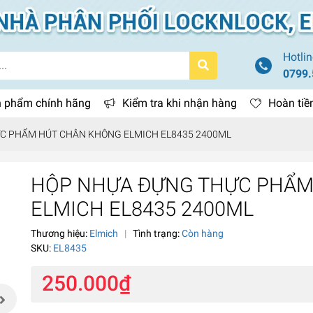
Hotlin
0799.
 phẩm chính hãng
Kiểm tra khi nhận hàng
Hoàn tiề
C PHẨM HÚT CHÂN KHÔNG ELMICH EL8435 2400ML
HỘP NHỰA ĐỰNG THỰC PHẨM
ELMICH EL8435 2400ML
Thương hiệu:
Elmich
|
Tình trạng:
Còn hàng
SKU:
EL8435
250.000₫