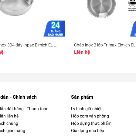
nox 304 đáy Inpac Elmich EL-
Chảo inox 3 lớp Trimax Elmich E
EL-2831 EL-2832 EL-2833, Hàng
26cm, Hàng chính hãng, Công n
hệ
Liên hệ
hãng, sử dụng trên mọi loại bếp -
Stop Hot, dùng được mọi loại bếp
ll
JoyMall
dẫn - Chính sách
Sản phẩm
ẫn đặt hàng - Thanh toán
Ly bình giữ nhiệt
ẫn liên hệ
Hộp cơm văn phòng
ách chung
Hộp đựng thực phẩm
ách giao hàng
Gia dụng nhà bếp