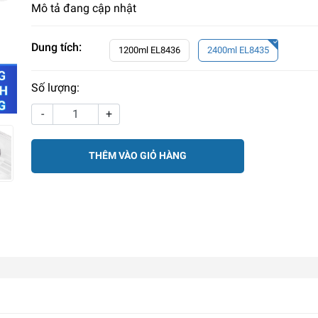
Mô tả đang cập nhật
Dung tích:
1200ml EL8436
2400ml EL8435
Số lượng:
-
+
THÊM VÀO GIỎ HÀNG