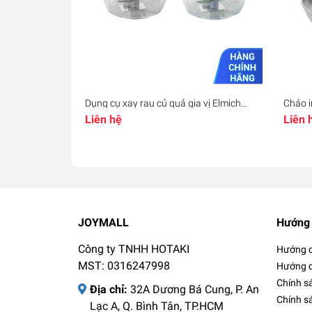
Dụng cụ xay rau củ quả gia vị Elmich
Chảo i
EL8416, Hàng chính hãng, cối nhựa
2830 
Liên hệ
Liên 
trong suốt, lưỡi dao bằng inox - JoyMall
chính 
JoyMa
JOYMALL
Hướng 
Công ty TNHH HOTAKI
Hướng d
MST: 0316247998
Hướng d
Chính s
Địa chỉ:
32A Dương Bá Cung, P. An
Chính s
Lạc A, Q. Bình Tân, TP.HCM