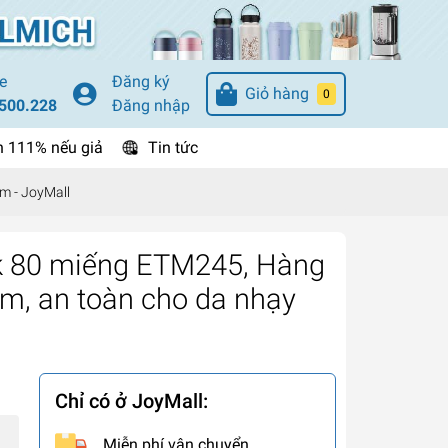
e
Đăng ký
Giỏ hàng
0
500.228
Đăng nhập
n 111% nếu giả
Tin tức
m - JoyMall
ck 80 miếng ETM245, Hàng
ẩm, an toàn cho da nhạy
Chỉ có ở JoyMall:
Miễn phí vận chuyển