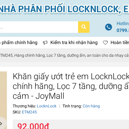
Hotlin
0799.
 phẩm chính hãng
Kiểm tra khi nhận hàng
Hoàn tiề
ETM245, Hàng chính hãng, Lọc 7 tầng, dưỡng ẩm, an toàn cho da nhạy cả
Khăn giấy ướt trẻ em LocknLo
chính hãng, Lọc 7 tầng, dưỡng 
cảm - JoyMall
Thương hiệu:
LocknLock
|
Tình trạng:
Còn hàng
SKU:
ETM245
92.000₫