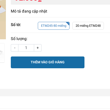
Mô tả đang cập nhật
Số tờ:
ETM245-80 miếng
20 miếng ETM248
Số lượng:
-
+
THÊM VÀO GIỎ HÀNG