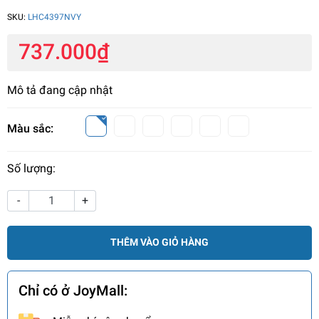
SKU:
LHC4397NVY
737.000₫
Mô tả đang cập nhật
Màu sắc:
Số lượng:
-
+
THÊM VÀO GIỎ HÀNG
Chỉ có ở JoyMall: