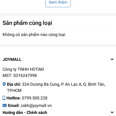
Xem thêm
Sản phẩm cùng loại
Không có sản phẩm nào cùng loại
JOYMALL
Công ty TNHH HOTAKI
MST: 0316247998
THÔNG SỐ KỸ THUẬT:
Địa chỉ:
32A Dương Bá Cung, P. An Lạc A, Q. Bình Tân,
TP.HCM
Xuất xứ: Trung Quốc
Hotline:
0799.500.228
Cấu tạo: Thân: thép không gỉ SUS304; Nắp: Tritan, PP, TPE;
Email:
cskh@joymall.vn
Gioăng, bottom pad: silicone
Hướng dẫn - Chính sách