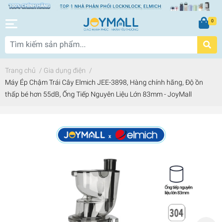
0
Trang chủ
/
Gia dụng điện
/
Máy Ép Chậm Trái Cây Elmich JEE-3898, Hàng chính hãng, Độ ồn
thấp bé hơn 55dB, Ống Tiếp Nguyên Liệu Lớn 83mm - JoyMall