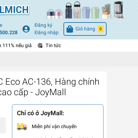
e
Đăng ký
Giỏ hàng
0
500.228
Đăng nhập
n 111% nếu giả
Tin tức
 Eco AC-136, Hàng chính
cao cấp - JoyMall
Chỉ có ở JoyMall:
Miễn phí vận chuyển