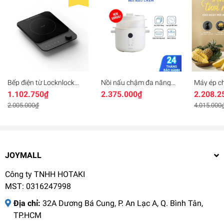
Bếp điện từ Locknlock
Nồi nấu chậm đa năng
Máy ép ch
Induction Cooker
25L Locknlock Bianco
EJJ421IV
1.102.750₫
2.375.000₫
2.208.2
EJI351BLK công suất
EJP164IVY, Hàng chính
Hàng chí
2000W - Màu đen
hãng, 4 thố sứ đi kèm, 7
suất 200W
2.005.000₫
4.015.000
chức năng, giữ ấm -
vượt trội
JoyMall
- JoyMall
JOYMALL
Công ty TNHH HOTAKI
MST: 0316247998
Địa chỉ:
32A Dương Bá Cung, P. An Lạc A, Q. Bình Tân,
TP.HCM