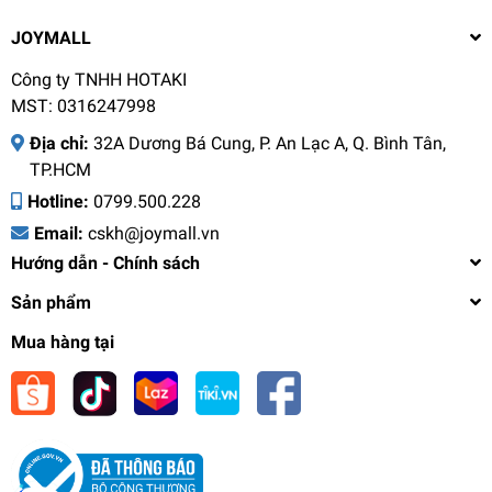
JOYMALL
Công ty TNHH HOTAKI
MST: 0316247998
Địa chỉ:
32A Dương Bá Cung, P. An Lạc A, Q. Bình Tân,
TP.HCM
Hotline:
0799.500.228
Email:
cskh@joymall.vn
Hướng dẫn - Chính sách
Sản phẩm
Mua hàng tại
Máy massage đầu Buheung MK-341 5W, Hàng
chính hãng, 3 chế độ massage, 4 đầu xoay 360
độ - JoyMall
890.000₫