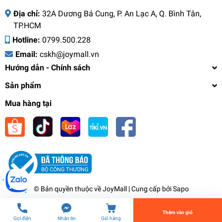
Địa chỉ:
32A Dương Bá Cung, P. An Lạc A, Q. Bình Tân,
TP.HCM
Hotline:
0799.500.228
Email:
cskh@joymall.vn
Hướng dẫn - Chính sách
Sản phẩm
- Vòi dẫn nước với thiết kế dạng mỏ vịt giúp rót
Mua hàng tại
nước ra cốc, ly gọn gàng không bị trào ra ngoài.
Ngoài ra, đầu vòi có khóa chống nhỏ giọt giúp
ngăn rò rỉ hay nhỏ giọt khi bạn nhấc máy vắt
Máy vắt cam LocknLock EJJ256BLK 85W - Bảo
Hành 12 Tháng - Hàng chính hãng - JoyMall
cam lên.
1.574.000₫
undefined
𝐁𝐚𝐨 𝐠𝐨̂̀𝐦 𝟐 𝐥𝐨𝐚̣𝐢 𝐥𝐮̛𝐨̛́𝐢 𝐥𝐨̣𝐜 𝐩𝐡𝐮̣𝐜 𝐯𝐮̣ 𝐭𝐨̂́𝐢 đ𝐚 𝐧𝐡𝐮 𝐜𝐚̂̀𝐮
𝐜𝐮̉𝐚 𝐛𝐚̣𝐧
© Bản quyền thuộc về
JoyMall
| Cung cấp bởi
Sapo
- Lưới lọc bằng nhựa cao cấp có thể tự động
Tiến Hành Thanh Toán
Thêm vào giỏ
ngăn hạt và điều chỉnh được lượng tép cam
Gọi điện
Nhắn tin
Giỏ hàng