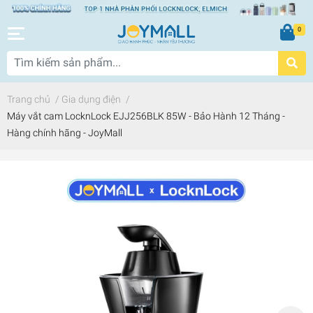
0
Trang chủ
/
Gia dụng điện
/
Máy vắt cam LocknLock EJJ256BLK 85W - Bảo Hành 12 Tháng -
Hàng chính hãng - JoyMall