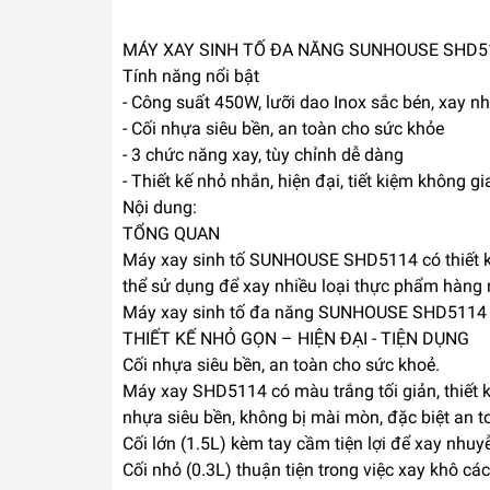
MÁY XAY SINH TỐ ĐA NĂNG SUNHOUSE SHD5
Tính năng nổi bật
- Công suất 450W, lưỡi dao Inox sắc bén, xay nh
- Cối nhựa siêu bền, an toàn cho sức khỏe
- 3 chức năng xay, tùy chỉnh dễ dàng
- Thiết kế nhỏ nhắn, hiện đại, tiết kiệm không gi
Nội dung:
TỔNG QUAN
Máy xay sinh tố SUNHOUSE SHD5114 có thiết k
thể sử dụng để xay nhiều loại thực phẩm hàng ngà
Máy xay sinh tố đa năng SUNHOUSE SHD5114 là
THIẾT KẾ NHỎ GỌN – HIỆN ĐẠI - TIỆN DỤNG
Cối nhựa siêu bền, an toàn cho sức khoẻ.
Máy xay SHD5114 có màu trắng tối giản, thiết k
nhựa siêu bền, không bị mài mòn, đặc biệt an t
Cối lớn (1.5L) kèm tay cầm tiện lợi để xay nhuyễn
Cối nhỏ (0.3L) thuận tiện trong việc xay khô các