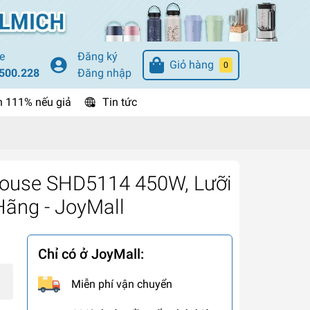
e
Đăng ký
Giỏ hàng
0
500.228
Đăng nhập
n 111% nếu giả
Tin tức
house SHD5114 450W, Lưỡi
Hãng - JoyMall
Chỉ có ở JoyMall:
Miễn phí vận chuyển