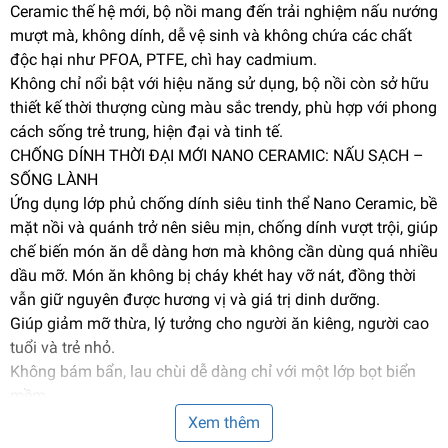
Ceramic thế hệ mới, bộ nồi mang đến trải nghiệm nấu nướng
mượt mà, không dính, dễ vệ sinh và không chứa các chất
độc hại như PFOA, PTFE, chì hay cadmium.
Không chỉ nổi bật với hiệu năng sử dụng, bộ nồi còn sở hữu
thiết kế thời thượng cùng màu sắc trendy, phù hợp với phong
cách sống trẻ trung, hiện đại và tinh tế.
CHỐNG DÍNH THỜI ĐẠI MỚI NANO CERAMIC: NẤU SẠCH –
SỐNG LÀNH
Ứng dụng lớp phủ chống dính siêu tinh thể Nano Ceramic, bề
mặt nồi và quánh trở nên siêu mịn, chống dính vượt trội, giúp
chế biến món ăn dễ dàng hơn mà không cần dùng quá nhiều
dầu mỡ. Món ăn không bị cháy khét hay vỡ nát, đồng thời
vẫn giữ nguyên được hương vị và giá trị dinh dưỡng.
Giúp giảm mỡ thừa, lý tưởng cho người ăn kiêng, người cao
tuổi và trẻ nhỏ.
Không bám bẩn, lau chùi dễ dàng chỉ với một lớp bọt biển
mềm.
An toàn tuyệt đối với sức khỏe – không chứa chất độc hại.
Xem thêm
THIẾT KẾ THỜI THƯỢNG – MÀU SẮC HOT TREND, NÂNG