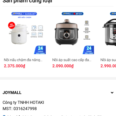
Sản phẩm cùng loại
Nồi nấu chậm đa năng
Nồi áp suất cao cấp đa
Nồi áp su
25L Locknlock Bianco
chức năng Elmich PCS-
năng Elm
2.375.000₫
2.090.000₫
2.990.0
EJP164IVY, Hàng chính
1805, Hàng chính hãng,
1809OL, 
hãng, 4 thố sứ đi kèm, 7
Dung tích 2,5L, Đa chức
hãng, Hệ 
chức năng, giữ ấm -
năng, Điều khiển cơ -
khiển cơ,
JoyMall
JoyMall
dính - Jo
JOYMALL
Công ty TNHH HOTAKI
MST: 0316247998