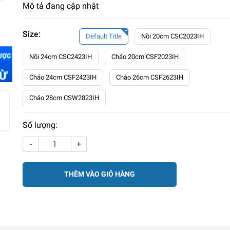
Mô tả đang cập nhật
Size:
Default Title
Nồi 20cm CSC2023IH
Nồi 24cm CSC2423IH
Chảo 20cm CSF2023IH
Chảo 24cm CSF2423IH
Chảo 26cm CSF2623IH
Chảo 28cm CSW2823IH
Số lượng:
-
+
THÊM VÀO GIỎ HÀNG