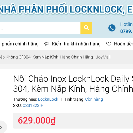
Hotlin
0799.
 phẩm chính hãng
Kiểm tra khi nhận hàng
Hoàn tiề
ép Không Gỉ 304, Kèm Nắp Kính, Hàng Chính Hãng - JoyMall
Nồi Chảo Inox LocknLock Dail
304, Kèm Nắp Kính, Hàng Chính
Thương hiệu:
LocknLock
|
Tình trạng:
Còn hàng
SKU:
CSS1823IH
629.000₫