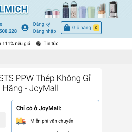
e
Đăng ký
Giỏ hàng
0
500.228
Đăng nhập
n 111% nếu giả
Tin tức
y STS PPW Thép Không Gỉ
 Hãng - JoyMall
Chỉ có ở JoyMall:
Miễn phí vận chuyển