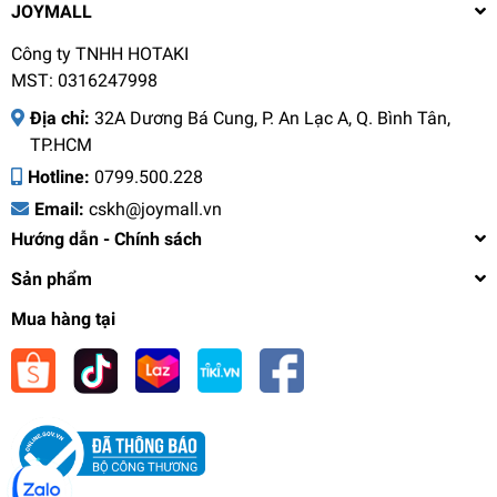
JOYMALL
Công ty TNHH HOTAKI
MST: 0316247998
Địa chỉ:
32A Dương Bá Cung, P. An Lạc A, Q. Bình Tân,
TP.HCM
Hotline:
0799.500.228
Email:
cskh@joymall.vn
Hướng dẫn - Chính sách
Sản phẩm
Mua hàng tại
Nồi cơm điệnToshiba RC-10NMFVN(WT) - 10L -
Xuất xứ Thái Lan - Lòng nồi dày 4mm - Hàng
chính hãng, bảo hành 12 tháng
2.385.000₫
undefined