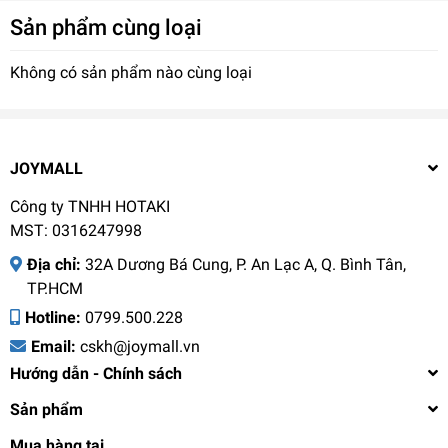
Sản phẩm cùng loại
- Công suất mạnh mẽ: Với công suất 1200W nhanh chóng
hấp chín thực phẩm một cách hiệu quả và tiết kiệm thời
gian.
Không có sản phẩm nào cùng loại
- An toàn và đáng tin cậy: Được thiết kế với các tiêu chuẩn
an toàn cao, nồi hấp này đảm bảo an toàn tuyệt đối khi sử
dụng trong nhà bếp của bạn.
JOYMALL
Công ty TNHH HOTAKI
MST: 0316247998
Thông số kỹ thuật
Địa chỉ:
32A Dương Bá Cung, P. An Lạc A, Q. Bình Tân,
Công suất 1200W
TP.HCM
Hotline:
0799.500.228
Điện áp 220VAC
Email:
cskh@joymall.vn
Dung tích lòng nồi 2.5L
Hướng dẫn - Chính sách
Dung tích khay hấp 4L
Sản phẩm
Công dụng Hấp thực phẩm
Mua hàng tại