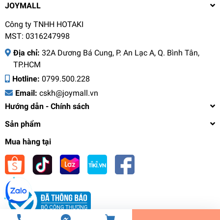
JOYMALL
Công ty TNHH HOTAKI
MST: 0316247998
Địa chỉ:
32A Dương Bá Cung, P. An Lạc A, Q. Bình Tân,
TP.HCM
Hotline:
0799.500.228
Email:
cskh@joymall.vn
Hướng dẫn - Chính sách
Sản phẩm
Mua hàng tại
Nồi lẩu hấp hơi thủy nhiệt MAGIC A-091 4L
2000W, Hàng chính hãng, bảo hành 12 tháng -
JoyMall
1.590.000₫
undefined
Tiến Hành Thanh Toán