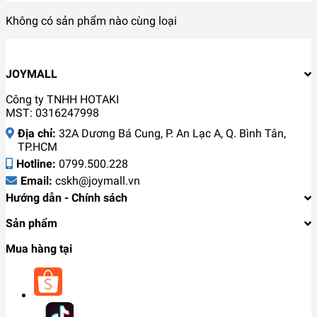
Không có sản phẩm nào cùng loại
JOYMALL
Công ty TNHH HOTAKI
MST: 0316247998
Địa chỉ:
32A Dương Bá Cung, P. An Lạc A, Q. Bình Tân,
TP.HCM
Hotline:
0799.500.228
Email:
cskh@joymall.vn
Hướng dẫn - Chính sách
Sản phẩm
Mua hàng tại
Rổ inox cao cấp đa năng Elmich EL-1105
225cm, Hàng chính hãng, thép không gỉ an
toàn - JoyMall