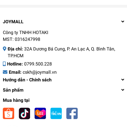
JOYMALL
Công ty TNHH HOTAKI
MST: 0316247998
Địa chỉ:
32A Dương Bá Cung, P. An Lạc A, Q. Bình Tân,
TP.HCM
Hotline:
0799.500.228
Email:
cskh@joymall.vn
Hướng dẫn - Chính sách
Sản phẩm
Mua hàng tại
Thớt nhựa cao cấp Elmich EL0191, Hàng chính
hãng,viền silicone, rãnh giữ thức ăn cố định -