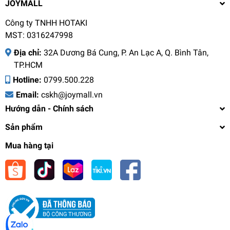
JOYMALL
Công ty TNHH HOTAKI
MST: 0316247998
Địa chỉ:
32A Dương Bá Cung, P. An Lạc A, Q. Bình Tân,
TP.HCM
Hotline:
0799.500.228
Email:
cskh@joymall.vn
Hướng dẫn - Chính sách
Sản phẩm
Mua hàng tại
Tô bát trộn inox 304 Elmich EL8445 EL8446,
Hàng chính hãng, size 22-24cm, lòng sâu, có
miệng rót tiện lợi - JoyMall
599.000₫
undefined