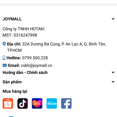
JOYMALL
Công ty TNHH HOTAKI
MST: 0316247998
Địa chỉ:
32A Dương Bá Cung, P. An Lạc A, Q. Bình Tân,
TP.HCM
Hotline:
0799.500.228
Email:
cskh@joymall.vn
Hướng dẫn - Chính sách
Sản phẩm
Mua hàng tại
Túi Đựng Bình Nước LocknLock Daily Tumbler
Bag HWB824, Hàng Chính Hãng - JoyMall