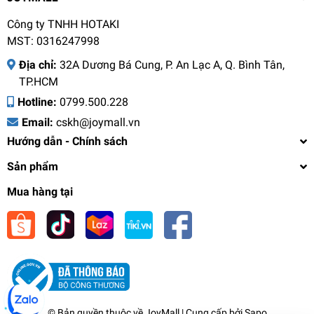
- Lọc trà có thể tháo rời - thuận tiện trong việc
Công ty TNHH HOTAKI
sử dụng và chùi rửa
MST: 0316247998
Địa chỉ:
32A Dương Bá Cung, P. An Lạc A, Q. Bình Tân,
TP.HCM
Hotline:
0799.500.228
Email:
cskh@joymall.vn
Hướng dẫn - Chính sách
Sản phẩm
Mua hàng tại
Bình giữ nhiệt LocknLock Flat LHC4227 400ml-
Hàng chính hãng, nắp nhựa kiểu gỗ, ruột bằng
thép không gỉ cao cấp- JoyMall
534.000₫
undefined
© Bản quyền thuộc về
JoyMall
| Cung cấp bởi
Sapo