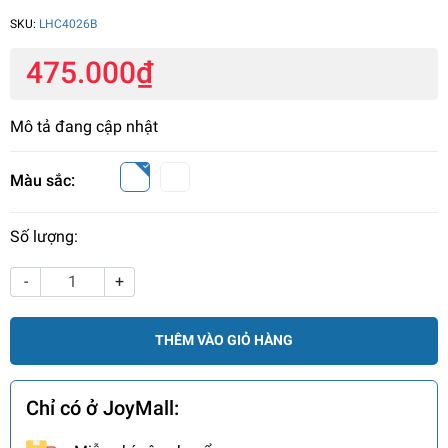
SKU:
LHC4026B
475.000₫
Mô tả đang cập nhật
Màu sắc:
Số lượng:
-
+
THÊM VÀO GIỎ HÀNG
Chỉ có ở JoyMall: