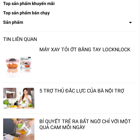
Top sản phẩm khuyến mãi
Top sản phẩm bán chạy
Sản phẩm
TIN LIÊN QUAN
MÁY XAY TỎI ỚT BẰNG TAY LOCKNLOCK
5 TRỢ THỦ ĐẮC LỰC CỦA BÀ NỘI TRỢ
BÍ QUYẾT TRẺ RA BẤT NGỜ CHỈ VỚI MỘT
QUẢ CAM MỖI NGÀY