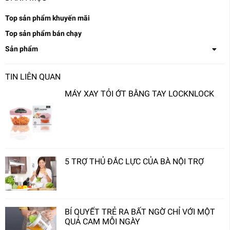
Top sản phẩm khuyến mãi
Top sản phẩm bán chạy
Sản phẩm
TIN LIÊN QUAN
MÁY XAY TỎI ỚT BẰNG TAY LOCKNLOCK
5 TRỢ THỦ ĐẮC LỰC CỦA BÀ NỘI TRỢ
BÍ QUYẾT TRẺ RA BẤT NGỜ CHỈ VỚI MỘT
QUẢ CAM MỖI NGÀY